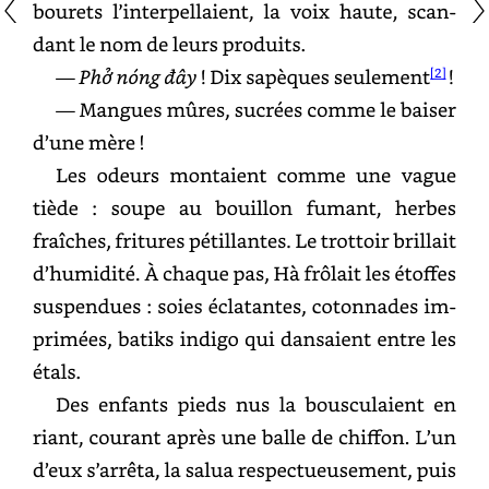
l’interpellaient,
la
voix
haute,
scandant
le
nom
de
leurs
produits.
—
Phở
nóng
đây
!
Dix
sapèques
seulement[
2]
!
—
Mangues
mûres,
sucrées
comme
le
baiser
d’une
mère
!
Les
odeurs
montaient
comme
une
vague
tiède
:
soupe
au
bouillon
fumant,
herbes
fraîches,
fritures
pétillantes.
Le
trottoir
brillait
d’humidité.
À
chaque
pas,
Hà
frôlait
les
étoffes
suspendues
:
soies
éclatantes,
cotonnades
imprimées,
batiks
indigo
qui
dansaient
entre
les
étals.
Des
enfants
pieds
nus
la
bousculaient
en
riant,
courant
après
une
balle
de
chiffon.
L’un
d’eux
s’arrêta,
la
salua
respectueusement,
puis