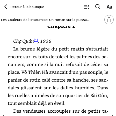
Retour à la boutique
Les Couleurs de l'Insoumise: Un roman sur la puissance de l'art et une histoire d'amour magnifique dans l'Indochine coloniale des années 30.
Chapitre
1
Chợ
Quán[
1],
1936
La
brume
légère
du
petit
matin
s’attardait
encore
sur
les
toits
de
tôle
et
les
palmes
des
bananiers,
comme
si
la
nuit
refusait
de
céder
sa
place.
Võ
Thiên
Hà
avançait
d’un
pas
souple,
le
panier
de
rotin
calé
contre
sa
hanche,
ses
sandales
glissaient
sur
les
dalles
humides.
Dans
les
ruelles
animées
de
son
quartier
de
Sài
Gòn,
tout
semblait
déjà
en
éveil.
Des
vendeuses
accroupies
sur
de
petits
tabourets