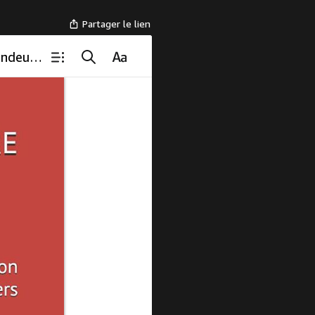
Partager le lien
Les Quatre Types de Cancers : Une Exploration en Profondeur: Chimioprévention pour tous les cancers