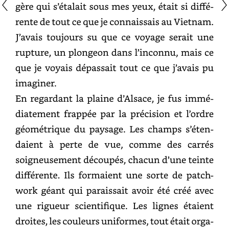
qui
s’étalait
sous
mes
yeux,
était
si
différente
de
tout
ce
que
je
connaissais
au
Vietnam.
J’avais
toujours
su
que
ce
voyage
serait
une
rupture,
un
plongeon
dans
l’inconnu,
mais
ce
que
je
voyais
dépassait
tout
ce
que
j’avais
pu
imaginer.
En
regardant
la
plaine
d’Alsace,
je
fus
immédiatement
frappée
par
la
précision
et
l’ordre
géométrique
du
paysage.
Les
champs
s’étendaient
à
perte
de
vue,
comme
des
carrés
soigneusement
découpés,
chacun
d’une
teinte
différente.
Ils
formaient
une
sorte
de
patchwork
géant
qui
paraissait
avoir
été
créé
avec
une
rigueur
scientifique.
Les
lignes
étaient
droites,
les
couleurs
uniformes,
tout
était
organisé,