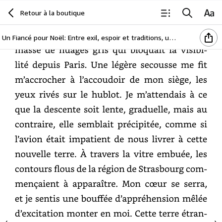
Chapitre
1
Retour à la boutique
L’avion
commençait
sa
descente,
il
perçait
la
Un Fiancé pour Noël: Entre exil, espoir et traditions, un Noël qui change tout !
masse
de
nuages
gris
qui
bloquait
la
visibilité
depuis
Paris.
Une
légère
secousse
me
fit
m’accrocher
à
l’accoudoir
de
mon
siège,
les
yeux
rivés
sur
le
hublot.
Je
m’attendais
à
ce
que
la
descente
soit
lente,
graduelle,
mais
au
contraire,
elle
semblait
précipitée,
comme
si
l’avion
était
impatient
de
nous
livrer
à
cette
nouvelle
terre.
À
travers
la
vitre
embuée,
les
contours
flous
de
la
région
de
Strasbourg
commençaient
à
apparaître.
Mon
cœur
se
serra,
et
je
sentis
une
bouffée
d’appréhension
mêlée
d’excitation
monter
en
moi.
Cette
terre
étrangère