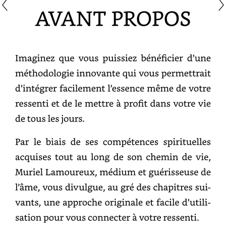
Avant
propos
Imaginez
que
vous
puissiez
bénéficier
d’une
méthodologie
innovante
qui
vous
permettrait
d’intégrer
facilement
l’essence
même
de
votre
ressenti
et
de
le
mettre
à
profit
dans
votre
vie
de
tous
les
jours.
Par
le
biais
de
ses
compétences
spirituelles
acquises
tout
au
long
de
son
chemin
de
vie,
Muriel
Lamoureux,
médium
et
guérisseuse
de
l’âme,
vous
divulgue,
au
gré
des
chapitres
suivants,
une
approche
originale
et
facile
d’utilisation
pour
vous
connecter
à
votre
ressenti.